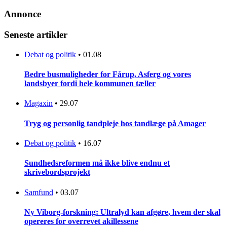
Annonce
Seneste artikler
Debat og politik
•
01.08
Bedre busmuligheder for Fårup, Asferg og vores
landsbyer fordi hele kommunen tæller
Magaxin
•
29.07
Tryg og personlig tandpleje hos tandlæge på Amager
Debat og politik
•
16.07
Sundhedsreformen må ikke blive endnu et
skrivebordsprojekt
Samfund
•
03.07
Ny Viborg-forskning: Ultralyd kan afgøre, hvem der skal
opereres for overrevet akillessene