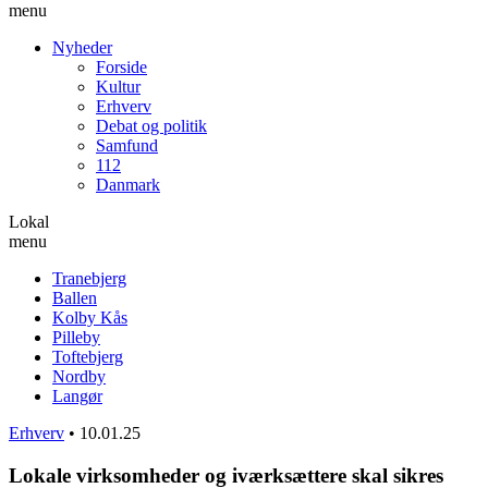
menu
Nyheder
Forside
Kultur
Erhverv
Debat og politik
Samfund
112
Danmark
Lokal
menu
Tranebjerg
Ballen
Kolby Kås
Pilleby
Toftebjerg
Nordby
Langør
Erhverv
•
10.01.25
Lokale virksomheder og iværksættere skal sikres