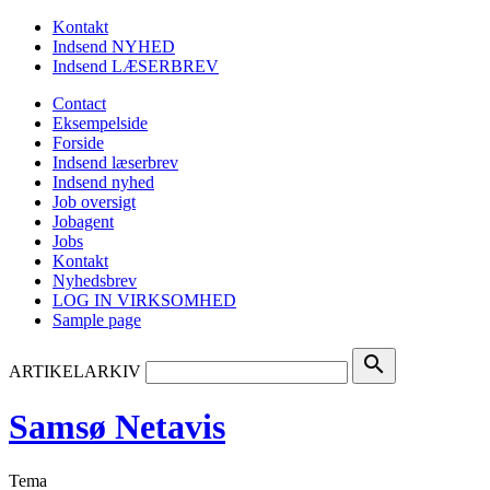
Kontakt
Indsend NYHED
Indsend LÆSERBREV
Contact
Eksempelside
Forside
Indsend læserbrev
Indsend nyhed
Job oversigt
Jobagent
Jobs
Kontakt
Nyhedsbrev
LOG IN VIRKSOMHED
Sample page
search
ARTIKELARKIV
Samsø Netavis
Tema