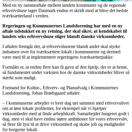
Med en ny rammeaftale mellem landets kommuner og de regionale
erhvervshuse tager Danmark endnu et skridt mod at blive det bedste
iværksætterland i verden.
Regeringen og Kommunernes Landsforening har med en ny
aftale udstukket en ny retning, der skal sikre, at kendskabet til
landets seks erhvervshuse stiger blandt danske virksomheder.
I aftalen fremgår det, at erhvervshusene blandt andet skal styrke
indsatsen over for iværksættere lokalt i kommunerne og dermed
være med til at implementere regeringens iværksætterpakke.
Formålet er, at endnu flere kan få gavn af den hjælp, der er at hente,
så fundamentet under væksten hos de danske virksomheder bliver så
stærkt som muligt.
Formand for Kultur-, Erhverv- og Planudvalg i Kommunernes
Landsforening, Johan Brødsgaard udtaler:
– I kommunerne arbejder vi hver dag tæt sammen med erhvervslivet
om at løse lokale problemer, for eksempel når vi hjælper
virksomheder med at finde arbejdskraft. Samarbejdet fungerer godt i
dag, men vi skal have endnu større ambitioner for vores erhvervsliv,
så flere får lyst til at drive virksomhed og skabe job og muligheder
for borgerne lokalt.