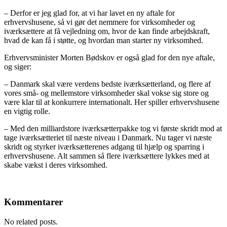
– Derfor er jeg glad for, at vi har lavet en ny aftale for
erhvervshusene, så vi gør det nemmere for virksomheder og
iværksættere at få vejledning om, hvor de kan finde arbejdskraft,
hvad de kan få i støtte, og hvordan man starter ny virksomhed.
Erhvervsminister Morten Bødskov er også glad for den nye aftale,
og siger:
– Danmark skal være verdens bedste iværksætterland, og flere af
vores små- og mellemstore virksomheder skal vokse sig store og
være klar til at konkurrere internationalt. Her spiller erhvervshusene
en vigtig rolle.
– Med den milliardstore iværksætterpakke tog vi første skridt mod at
tage iværksætteriet til næste niveau i Danmark. Nu tager vi næste
skridt og styrker iværksætterenes adgang til hjælp og sparring i
erhvervshusene. Alt sammen så flere iværksættere lykkes med at
skabe vækst i deres virksomhed.
Kommentarer
No related posts.