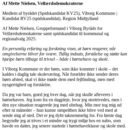
Af Mette Nielsen, Velfærdsdemokraterne
Medlem af byrådet (Spidskandidat KV25), Viborg Kommune
|
Kandidat RV25 (spidskandidat), Region Midtjylland
Af Mette Nielsen, Gruppeformand i Viborg Byråds for
Velfærdsdemokaterne samt spidskandidat til kommunal og
regionalvalg 2025.
En personlig erfaring og forskning
viser,
at børn reagerer, når
omgivelserne bliver for svære. Tidlig indsats, forståelse og støtte kan
hjælpe børn tilbage til trivsel – både i børnehave og skole.
I Viborg Kommune er der børn, som ikke kommer i skole – det
kaldes i daglig tale skoleværing. Når forældre ikke sender deres
børn afsted, skal vi ikke møde dem med fejlfinding, men med
nysgerrighed og forståelse.
Da jeg var barn, græd jeg hver dag, når jeg skulle afleveres i
børnehaven. Jeg kom fra en dagpleje, hvor jeg stortrivedes, men i
den nye situation reagerede jeg med ubehag. Min mor tog mig ud
efter ni måneder – hun kunne simpelthen ikke blive ved med at
sende mig af sted. Det er jeg dybt taknemmelig for. Fra første dag
begyndte jeg at trives i et mindre og trygt miljø hos en nabo, som
havde en datter, jeg senere startede i børnehaveklasse og skole med.