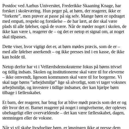
Postdoc ved Aarhus Universitet, Frederikke Skaaning Knage, har
forsket i skoleværing. Hun peger på, at børn, der reagerer, ikke er
“forkerte”, men prøver at passe på sig selv. Mange børn er opdraget
med empati, respekt og forståelse – de har lært, at der skal være
plads til alle følelser, også de svære. Når de møder noget i skolen, de
ikke kan være i, reagerer de – og det er netop et signal om, at noget
skal tilpasses.
Dette viser, hvor vigtigt det er, at børn mødes præcis, som de er –
med alle følelser anerkendt – og ikke presses ind i en kasse, de ikke
kan holde til.
Netop derfor har vi i Velfærdsdemokraterne fokus på børns trivsel
og tidlig indsats. Skolen og institutionerne skal være til for eleverne
– ikke omvendt, ligesom kommunen skal være til for borgerne. Vi
skal tage børns ”arbejdsmiljø” lige så alvorligt, som vi tager voksnes
arbejdsmiljø, og investere i tidlige indsatser, der kan hjælpe børn
tilbage i fællesskabet.
Et barn, der reagerer, har brug for at blive mødt præcis som det er og
dér hvor det er. Barnet reagerer på noget i omgivelserne, der opleves
ubehageligt eller overvældende – det kan være fællesskabet, dagen,
stemningen eller de voksne.
Når vi vil skabe livsduelige børn, er løsningen ikke at presse dem