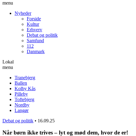
menu
Nyheder
Forside
Kultur
Erhverv
Debat og politik
Samfund
112
Danmark
Lokal
menu
Tranebjerg
Ballen
Kolby Kås
Pilleby
Toftebjerg
Nordby
Langør
Debat og politik
•
16.09.25
Når børn ikke trives – lyt og mød dem, hvor de er!