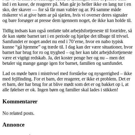
ind i en kasse, de reagerer på. Man går jo heller ikke en lang tur i en
sko, der skaver — for så får man vabler og ar. På samme måde
risikerer vi at give børn ar på sjælen, hvis vi overser deres signaler
og bare forsøger at presse dem igennem noget, de ikke kan holde til.
Tidlig indsats kan også omfatte tabt arbejdsfortjeneste til forældre, så
de kan støtte barnet tæt i en periode og hjælpe det tilbage til trivsel.
Samfundet er noget andet nu end i 70’erne, hvor en nabo typisk
kunne “gå hjemme” og træde til. I dag kan der være situationer, hvor
barnet har brug for ro og tryghed – og her kan tabt arbejdsfortjeneste
være et vigtigt redskab. Ja, det koster penge her og nu – men det
betaler sig mange gange igen for barnet, familien og samfundet.
Lad os møde børn i mistrivsel med forståelse og nysgerrighed – ikke
med fejlfinding. For et barn, der reagerer, er ikke et problem. Det er
et barn, der har brug for at blive mødt som det er og bakket op i, at
alle følelser er ok. Ingen børn og familier skal lades i stikken!
Kommentarer
No related posts.
Annonce