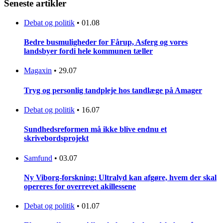
Seneste artikler
Debat og politik
•
01.08
Bedre busmuligheder for Fårup, Asferg og vores
landsbyer fordi hele kommunen tæller
Magaxin
•
29.07
Tryg og personlig tandpleje hos tandlæge på Amager
Debat og politik
•
16.07
Sundhedsreformen må ikke blive endnu et
skrivebordsprojekt
Samfund
•
03.07
Ny Viborg-forskning: Ultralyd kan afgøre, hvem der skal
opereres for overrevet akillessene
Debat og politik
•
01.07