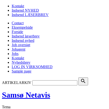
Kontakt
Indsend NYHED
Indsend LÆSERBREV
Contact
Eksempelside
Forside
Indsend læserbrev
Indsend nyhed
Job oversigt
Jobagent
Jobs
Kontakt
Nyhedsbrev
LOG IN VIRKSOMHED
Sample page
search
ARTIKELARKIV
Samsø Netavis
Tema