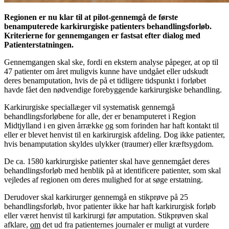
Regionen er nu klar til at pilot-gennemgå de første
benamputerede karkirurgiske patienters behandlingsforløb.
Kriterierne for gennemgangen er fastsat efter dialog med
Patienterstatningen.
Gennemgangen skal ske, fordi en ekstern analyse påpeger, at op til
47 patienter om året muligvis kunne have undgået eller udskudt
deres benamputation, hvis de på et tidligere tidspunkt i forløbet
havde fået den nødvendige forebyggende karkirurgiske behandling.
Karkirurgiske speciallæger vil systematisk gennemgå
behandlingsforløbene for alle, der er benamputeret i Region
Midtjylland i en given årrække
og
som forinden har haft kontakt til
eller er blevet henvist til en karkirurgisk afdeling. Dog ikke patienter,
hvis benamputation skyldes ulykker (traumer) eller kræftsygdom.
De ca. 1580 karkirurgiske patienter skal have gennemgået deres
behandlingsforløb med henblik på at identificere patienter, som skal
vejledes af regionen om deres mulighed for at søge erstatning.
Derudover skal karkirurger gennemgå en stikprøve på 25
behandlingsforløb, hvor patienter ikke har haft karkirurgisk forløb
eller været henvist til karkirurgi før amputation. Stikprøven skal
afklare,
om
det ud fra patienternes journaler er muligt at vurdere