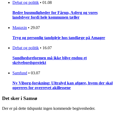
Debat og politik
•
01.08
Bedre busmuligheder for Fårup, Asferg og vores
landsbyer fordi hele kommunen tæller
Magaxin
•
29.07
Tryg og personlig tandpleje hos tandlæge på Amager
Debat og politik
•
16.07
Sundhedsreformen må ikke blive endnu et
skrivebordsprojekt
Samfund
•
03.07
Ny Viborg-forskning: Ultralyd kan afgøre, hvem der skal
opereres for overrevet akillessene
Det sker i Samsø
Der er på dette tidspunkt ingen kommende begivenheder.