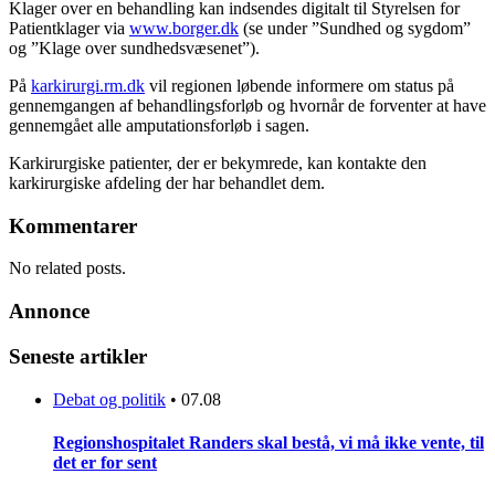
Klager over en behandling kan indsendes digitalt til Styrelsen for
Patientklager via
www.borger.dk
(se under ”Sundhed og sygdom”
og ”Klage over sundhedsvæsenet”).
På
karkirurgi.rm.dk
vil regionen løbende informere om status på
gennemgangen af behandlingsforløb og hvornår de forventer at have
gennemgået alle amputationsforløb i sagen.
Karkirurgiske patienter, der er bekymrede, kan kontakte den
karkirurgiske afdeling der har behandlet dem.
Kommentarer
No related posts.
Annonce
Seneste artikler
Debat og politik
•
07.08
Regionshospitalet Randers skal bestå, vi må ikke vente, til
det er for sent