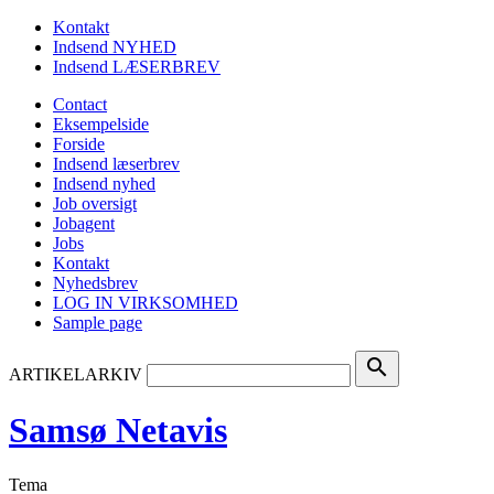
Kontakt
Indsend NYHED
Indsend LÆSERBREV
Contact
Eksempelside
Forside
Indsend læserbrev
Indsend nyhed
Job oversigt
Jobagent
Jobs
Kontakt
Nyhedsbrev
LOG IN VIRKSOMHED
Sample page
search
ARTIKELARKIV
Samsø Netavis
Tema