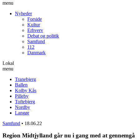
menu
Nyheder
Forside
Kultur
Erhverv
Debat og politik
Samfund
112
Danmark
Lokal
menu
Tranebjerg
Ballen
Kolby Kås
Pilleby
Toftebjerg
Nordby
Langør
Samfund
•
18.06.22
Region Midtjylland går nu i gang med at gennemgå