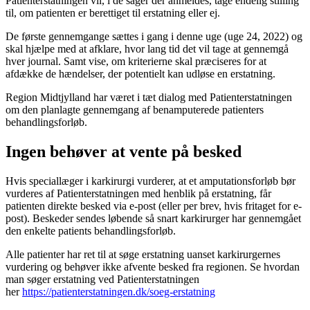
Patienterstatningen vil, i de sager der anmeldes, tage endelig stilling
til, om patienten er berettiget til erstatning eller ej.
De første gennemgange sættes i gang i denne uge (uge 24, 2022) og
skal hjælpe med at afklare, hvor lang tid det vil tage at gennemgå
hver journal. Samt vise, om kriterierne skal præciseres for at
afdække de hændelser, der potentielt kan udløse en erstatning.
Region Midtjylland har været i tæt dialog med Patienterstatningen
om den planlagte gennemgang af benamputerede patienters
behandlingsforløb.
Ingen behøver at vente på besked
Hvis speciallæger i karkirurgi vurderer, at et amputationsforløb bør
vurderes af Patienterstatningen med henblik på erstatning, får
patienten direkte besked via e-post (eller per brev, hvis fritaget for e-
post). Beskeder sendes løbende så snart karkirurger har gennemgået
den enkelte patients behandlingsforløb.
Alle patienter har ret til at søge erstatning uanset karkirurgernes
vurdering og behøver ikke afvente besked fra regionen. Se hvordan
man søger erstatning ved Patienterstatningen
her
https://patienterstatningen.dk/soeg-erstatning