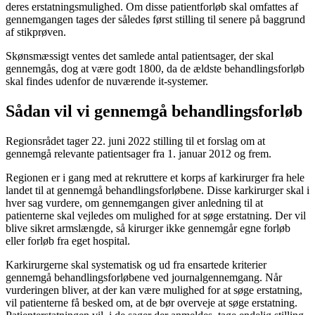
deres erstatningsmulighed. Om disse patientforløb skal omfattes af
gennemgangen tages der således først stilling til senere på baggrund
af stikprøven.
Skønsmæssigt ventes det samlede antal patientsager, der skal
gennemgås, dog at være godt 1800, da de ældste behandlingsforløb
skal findes udenfor de nuværende it-systemer.
Sådan vil vi gennemgå behandlingsforløb
Regionsrådet tager 22. juni 2022 stilling til et forslag om at
gennemgå relevante patientsager fra 1. januar 2012 og frem.
Regionen er i gang med at rekruttere et korps af karkirurger fra hele
landet til at gennemgå behandlingsforløbene. Disse karkirurger skal i
hver sag vurdere, om gennemgangen giver anledning til at
patienterne skal vejledes om mulighed for at søge erstatning. Der vil
blive sikret armslængde, så kirurger ikke gennemgår egne forløb
eller forløb fra eget hospital.
Karkirurgerne skal systematisk og ud fra ensartede kriterier
gennemgå behandlingsforløbene ved journalgennemgang. Når
vurderingen bliver, at der kan være mulighed for at søge erstatning,
vil patienterne få besked om, at de bør overveje at søge erstatning.