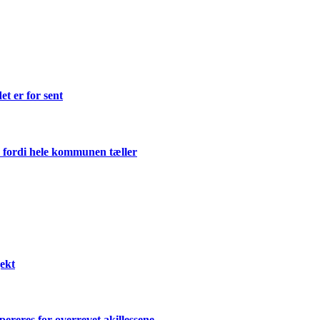
et er for sent
 fordi hele kommunen tæller
ekt
ereres for overrevet akillessene