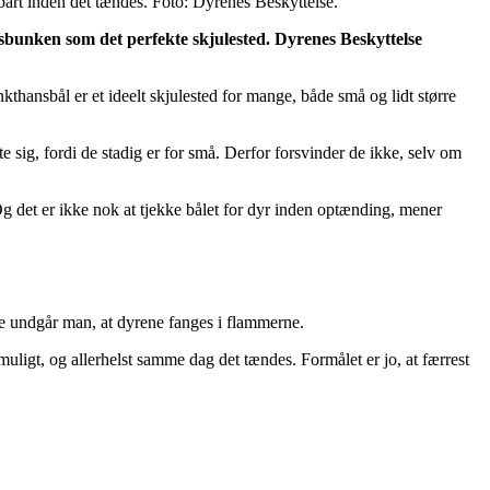
bart inden det tændes. Foto: Dyrenes Beskyttelse.
bunken som det perfekte skjulested. Dyrenes Beskyttelse
nkthansbål er et ideelt skjulested for mange, både små og lidt større
e sig, fordi de stadig er for små. Derfor forsvinder de ikke, selv om
 Og det er ikke nok at tjekke bålet for dyr inden optænding, mener
e undgår man, at dyrene fanges i flammerne.
uligt, og allerhelst samme dag det tændes. Formålet er jo, at færrest