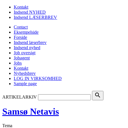
Kontakt
Indsend NYHED
Indsend LÆSERBREV
Contact
Eksempelside
Forside
Indsend læserbrev
Indsend nyhed
Job oversigt
Jobagent
Jobs
Kontakt
Nyhedsbrev
LOG IN VIRKSOMHED
Sample page
search
ARTIKELARKIV
Samsø Netavis
Tema