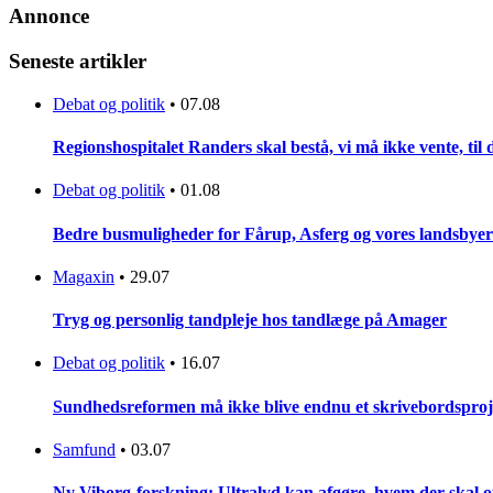
Annonce
Seneste artikler
Debat og politik
•
07.08
Regionshospitalet Randers skal bestå, vi må ikke vente, til d
Debat og politik
•
01.08
Bedre busmuligheder for Fårup, Asferg og vores landsbyer
Magaxin
•
29.07
Tryg og personlig tandpleje hos tandlæge på Amager
Debat og politik
•
16.07
Sundhedsreformen må ikke blive endnu et skrivebordsproj
Samfund
•
03.07
Ny Viborg-forskning: Ultralyd kan afgøre, hvem der skal op