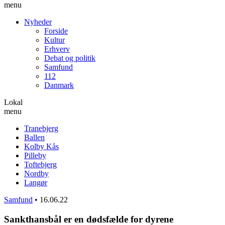
menu
Nyheder
Forside
Kultur
Erhverv
Debat og politik
Samfund
112
Danmark
Lokal
menu
Tranebjerg
Ballen
Kolby Kås
Pilleby
Toftebjerg
Nordby
Langør
Samfund
•
16.06.22
Sankthansbål er en dødsfælde for dyrene