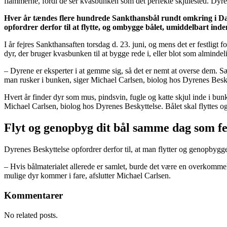
flammerne, fordi de ser kvasbunken som det perfekte skjulested. Dyren
Hver år tændes flere hundrede Sankthansbål rundt omkring i Da
opfordrer derfor til at flytte, og ombygge bålet, umiddelbart ind
I år fejres Sankthansaften torsdag d. 23. juni, og mens det er festligt 
dyr, der bruger kvasbunken til at bygge rede i, eller blot som alminde
– Dyrene er eksperter i at gemme sig, så det er nemt at overse dem. Sær
man rusker i bunken, siger Michael Carlsen, biolog hos Dyrenes Besky
Hvert år finder dyr som mus, pindsvin, fugle og katte skjul inde i bunk
Michael Carlsen, biolog hos Dyrenes Beskyttelse. Bålet skal flyttes 
Flyt og genopbyg dit bål samme dag som fe
Dyrenes Beskyttelse opfordrer derfor til, at man flytter og genopby
– Hvis bålmaterialet allerede er samlet, burde det være en overkommeli
mulige dyr kommer i fare, afslutter Michael Carlsen.
Kommentarer
No related posts.