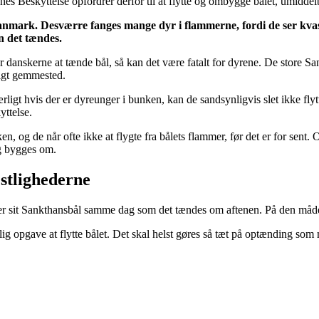
es Beskyttelse opfordrer derfor til at flytte og ombygge bålet, umiddel
nmark. Desværre fanges mange dyr i flammerne, fordi de ser kvas
en det tændes.
for danskerne at tænde bål, så kan det være fatalt for dyrene. De store Sa
ligt gemmested.
ligt hvis der er dyreunger i bunken, kan de sandsynligvis slet ikke flytt
ttelse.
en, og de når ofte ikke at flygte fra bålets flammer, før det er for sent.
og bygges om.
stlighederne
gger sit Sankthansbål samme dag som det tændes om aftenen. På den måd
g opgave at flytte bålet. Det skal helst gøres så tæt på optænding som m