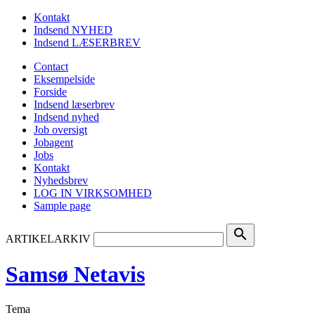
Kontakt
Indsend NYHED
Indsend LÆSERBREV
Contact
Eksempelside
Forside
Indsend læserbrev
Indsend nyhed
Job oversigt
Jobagent
Jobs
Kontakt
Nyhedsbrev
LOG IN VIRKSOMHED
Sample page
search
ARTIKELARKIV
Samsø Netavis
Tema