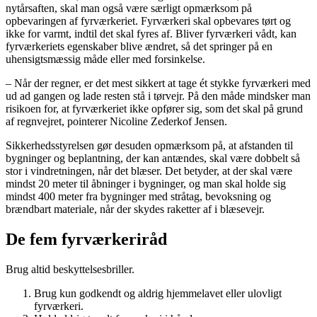
nytårsaften, skal man også være særligt opmærksom på
opbevaringen af fyrværkeriet. Fyrværkeri skal opbevares tørt og
ikke for varmt, indtil det skal fyres af. Bliver fyrværkeri vådt, kan
fyrværkeriets egenskaber blive ændret, så det springer på en
uhensigtsmæssig måde eller med forsinkelse.
– Når der regner, er det mest sikkert at tage ét stykke fyrværkeri med
ud ad gangen og lade resten stå i tørvejr. På den måde mindsker man
risikoen for, at fyrværkeriet ikke opfører sig, som det skal på grund
af regnvejret, pointerer Nicoline Zederkof Jensen.
Sikkerhedsstyrelsen gør desuden opmærksom på, at afstanden til
bygninger og beplantning, der kan antændes, skal være dobbelt så
stor i vindretningen, når det blæser. Det betyder, at der skal være
mindst 20 meter til åbninger i bygninger, og man skal holde sig
mindst 400 meter fra bygninger med stråtag, bevoksning og
brændbart materiale, når der skydes raketter af i blæsevejr.
De fem fyrværkeriråd
Brug altid beskyttelsesbriller.
Brug kun godkendt og aldrig hjemmelavet eller ulovligt
fyrværkeri.