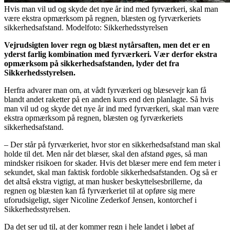
Hvis man vil ud og skyde det nye år ind med fyrværkeri, skal man
være ekstra opmærksom på regnen, blæsten og fyrværkeriets
sikkerhedsafstand. Modelfoto: Sikkerhedsstyrelsen
Vejrudsigten lover regn og blæst nytårsaften, men det er en
yderst farlig kombination med fyrværkeri. Vær derfor ekstra
opmærksom på sikkerhedsafstanden, lyder det fra
Sikkerhedsstyrelsen.
Herfra advarer man om, at vådt fyrværkeri og blæsevejr kan få
blandt andet raketter på en anden kurs end den planlagte. Så hvis
man vil ud og skyde det nye år ind med fyrværkeri, skal man være
ekstra opmærksom på regnen, blæsten og fyrværkeriets
sikkerhedsafstand.
– Der står på fyrværkeriet, hvor stor en sikkerhedsafstand man skal
holde til det. Men når det blæser, skal den afstand øges, så man
mindsker risikoen for skader. Hvis det blæser mere end fem meter i
sekundet, skal man faktisk fordoble sikkerhedsafstanden. Og så er
det altså ekstra vigtigt, at man husker beskyttelsesbrillerne, da
regnen og blæsten kan få fyrværkeriet til at opføre sig mere
uforudsigeligt, siger Nicoline Zederkof Jensen, kontorchef i
Sikkerhedsstyrelsen.
Da det ser ud til, at der kommer regn i hele landet i løbet af