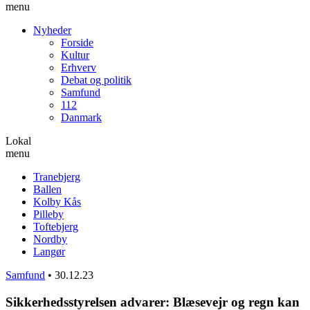
menu
Nyheder
Forside
Kultur
Erhverv
Debat og politik
Samfund
112
Danmark
Lokal
menu
Tranebjerg
Ballen
Kolby Kås
Pilleby
Toftebjerg
Nordby
Langør
Samfund
•
30.12.23
Sikkerhedsstyrelsen advarer: Blæsevejr og regn kan