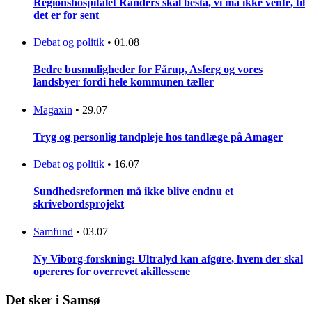
Regionshospitalet Randers skal bestå, vi må ikke vente, til
det er for sent
Debat og politik
•
01.08
Bedre busmuligheder for Fårup, Asferg og vores
landsbyer fordi hele kommunen tæller
Magaxin
•
29.07
Tryg og personlig tandpleje hos tandlæge på Amager
Debat og politik
•
16.07
Sundhedsreformen må ikke blive endnu et
skrivebordsprojekt
Samfund
•
03.07
Ny Viborg-forskning: Ultralyd kan afgøre, hvem der skal
opereres for overrevet akillessene
Det sker i Samsø