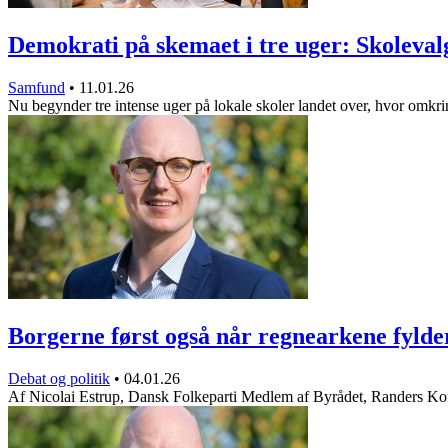
Demokrati på skemaet i tre uger: Skoleva
Samfund
•
11.01.26
Nu begynder tre intense uger på lokale skoler landet over, hvor omk
Borgerne først også når regnearkene fylde
Debat og politik
•
04.01.26
Af Nicolai Estrup, Dansk Folkeparti Medlem af Byrådet, Randers