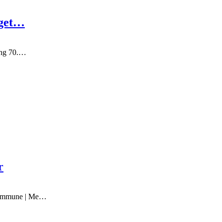
lget…
ring 70.…
r
 Kommune | Me…