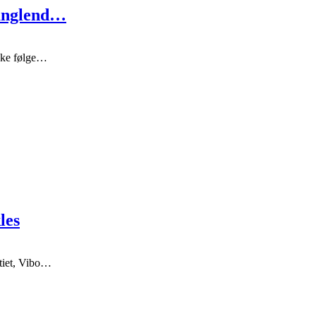
manglend…
ikke følge…
les
tiet, Vibo…