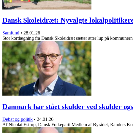
Dansk Skoleidræt: Nyvalgte lokalpolitike
Samfund
•
28.01.26
Stor kortlægning fra Dansk Skoleidræt sætter atter lup på kommuner
Danmark har stået skulder ved skulder o
Debat og politik
•
24.01.26
Af Nicolai Estrup, Dansk Folkeparti Medlem af Byrådet, Randers