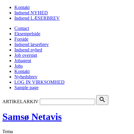
Kontakt
Indsend NYHED
Indsend LÆSERBREV
Contact
Eksempelside
Forside
Indsend læserbrev
Indsend nyhed
Job oversigt
Jobagent
Jobs
Kontakt
Nyhedsbrev
LOG IN VIRKSOMHED
Sample page
search
ARTIKELARKIV
Samsø Netavis
Tema