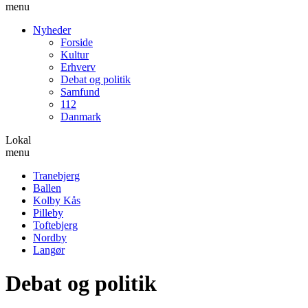
menu
Nyheder
Forside
Kultur
Erhverv
Debat og politik
Samfund
112
Danmark
Lokal
menu
Tranebjerg
Ballen
Kolby Kås
Pilleby
Toftebjerg
Nordby
Langør
Debat og politik