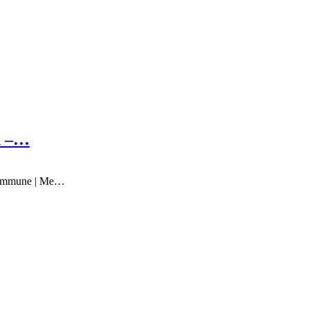
rd –…
 Kommune | Me…