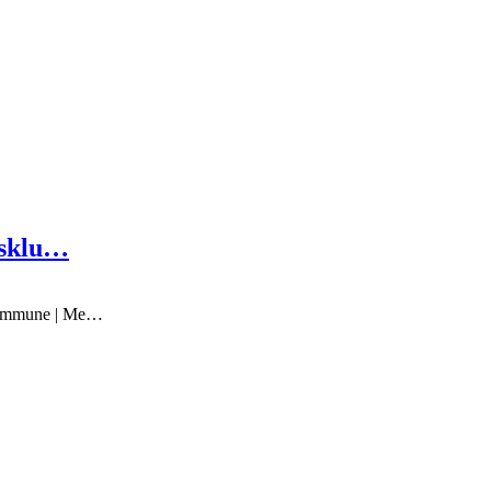
ksklu…
 Kommune | Me…