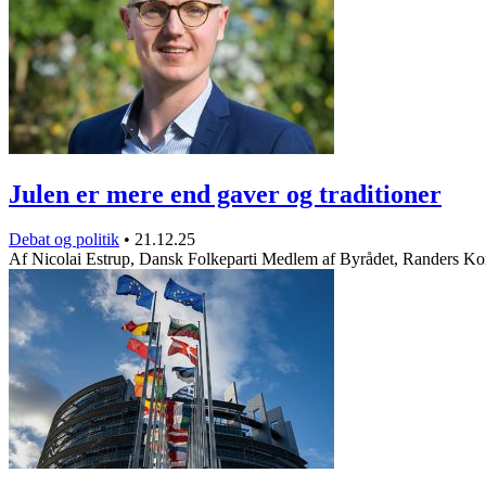
Julen er mere end gaver og traditioner
Debat og politik
•
21.12.25
Af Nicolai Estrup, Dansk Folkeparti Medlem af Byrådet, Randers