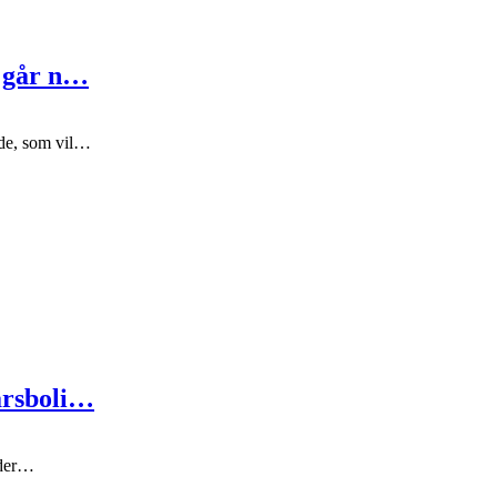
t går n…
de, som vil…
årsboli…
 der…