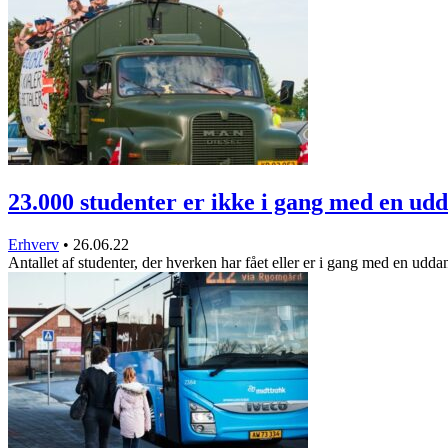
23.000 studenter er ikke i gang med en u
Erhverv
•
26.06.22
Antallet af studenter, der hverken har fået eller er i gang med en ud