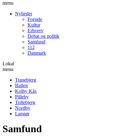
menu
Nyheder
Forside
Kultur
Erhverv
Debat og politik
Samfund
112
Danmark
Lokal
menu
Tranebjerg
Ballen
Kolby Kås
Pilleby
Toftebjerg
Nordby
Langør
Samfund