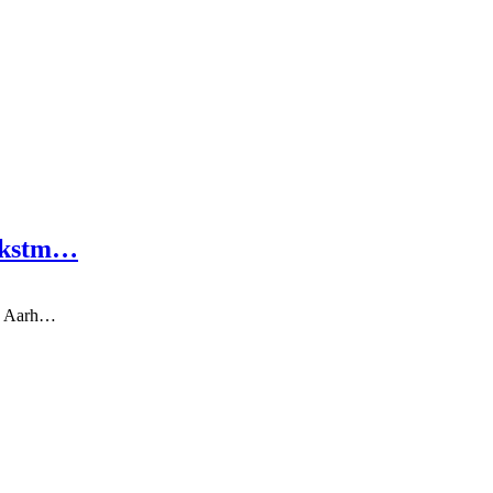
vækstm…
ra Aarh…