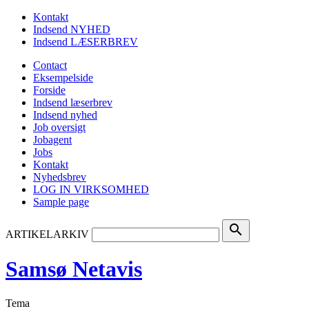
Kontakt
Indsend NYHED
Indsend LÆSERBREV
Contact
Eksempelside
Forside
Indsend læserbrev
Indsend nyhed
Job oversigt
Jobagent
Jobs
Kontakt
Nyhedsbrev
LOG IN VIRKSOMHED
Sample page
search
ARTIKELARKIV
Samsø Netavis
Tema