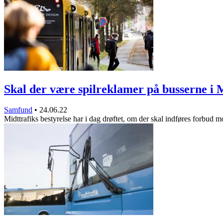
Skal der være spilreklamer på busserne i
Samfund
•
24.06.22
Midttrafiks bestyrelse har i dag drøftet, om der skal indføres forbud