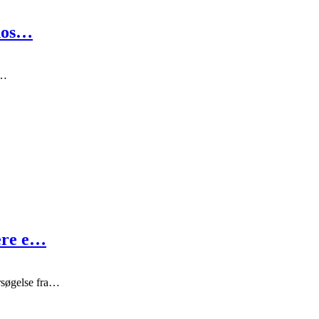
 hos…
t…
ere e…
rsøgelse fra…