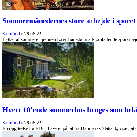
Sommermånedernes store arbejde i spore
Samfund
•
28.06.22
I løbet af sommeren gennemfører Banedanmark omfattende sporarbej
Hvert 10’ende sommerhus bruges som hel
Samfund
•
28.06.22
En opgørelse fra EDC, baseret på tal fra Danmarks Statistik, viser, at