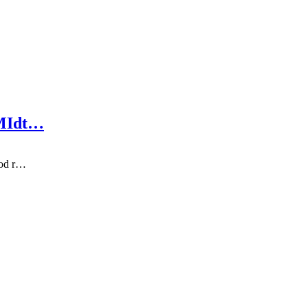
 MIdt…
 mod r…