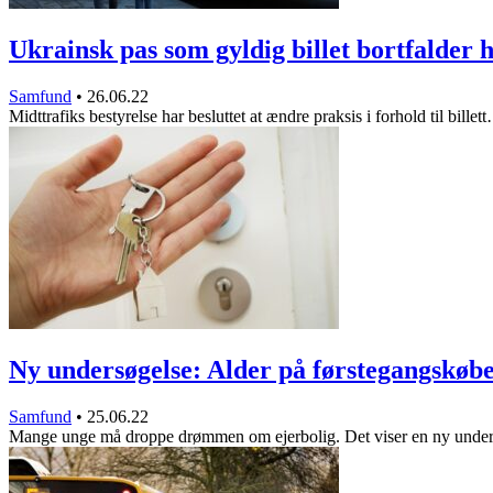
Ukrainsk pas som gyldig billet bortfalder
Samfund
•
26.06.22
Midttrafiks bestyrelse har besluttet at ændre praksis i forhold til billet
Ny undersøgelse: Alder på førstegangskøb
Samfund
•
25.06.22
Mange unge må droppe drømmen om ejerbolig. Det viser en ny unde