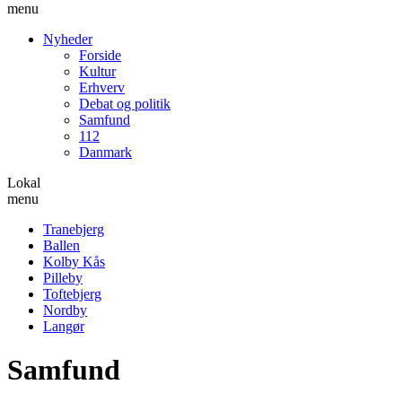
menu
Nyheder
Forside
Kultur
Erhverv
Debat og politik
Samfund
112
Danmark
Lokal
menu
Tranebjerg
Ballen
Kolby Kås
Pilleby
Toftebjerg
Nordby
Langør
Samfund