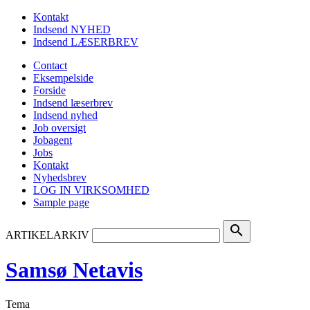
Kontakt
Indsend NYHED
Indsend LÆSERBREV
Contact
Eksempelside
Forside
Indsend læserbrev
Indsend nyhed
Job oversigt
Jobagent
Jobs
Kontakt
Nyhedsbrev
LOG IN VIRKSOMHED
Sample page
search
ARTIKELARKIV
Samsø Netavis
Tema