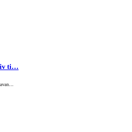
iv ti…
ny avan…