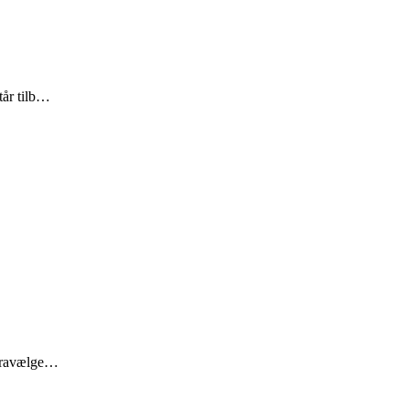
tår tilb…
 fravælge…