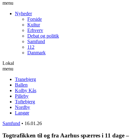
menu
Nyheder
Forside
Kultur
Erhverv
Debat og politik
Samfund
112
Danmark
Lokal
menu
Tranebjerg
Ballen
Kolby Kås
Pilleby
Toftebjerg
Nordby
Langør
Samfund
•
16.01.26
Togtrafikken til og fra Aarhus spærres i 11 dage –