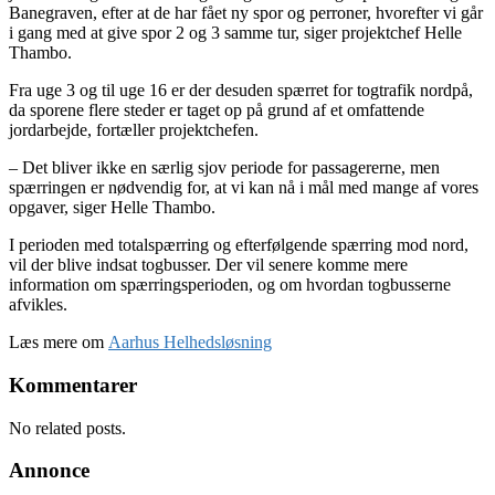
Banegraven, efter at de har fået ny spor og perroner, hvorefter vi går
i gang med at give spor 2 og 3 samme tur, siger projektchef Helle
Thambo.
Fra uge 3 og til uge 16 er der desuden spærret for togtrafik nordpå,
da sporene flere steder er taget op på grund af et omfattende
jordarbejde, fortæller projektchefen.
– Det bliver ikke en særlig sjov periode for passagererne, men
spærringen er nødvendig for, at vi kan nå i mål med mange af vores
opgaver, siger Helle Thambo.
I perioden med totalspærring og efterfølgende spærring mod nord,
vil der blive indsat togbusser. Der vil senere komme mere
information om spærringsperioden, og om hvordan togbusserne
afvikles.
Læs mere om
Aarhus Helhedsløsning
Kommentarer
No related posts.
Annonce