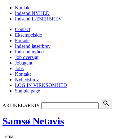
Kontakt
Indsend NYHED
Indsend LÆSERBREV
Contact
Eksempelside
Forside
Indsend læserbrev
Indsend nyhed
Job oversigt
Jobagent
Jobs
Kontakt
Nyhedsbrev
LOG IN VIRKSOMHED
Sample page
search
ARTIKELARKIV
Samsø Netavis
Tema