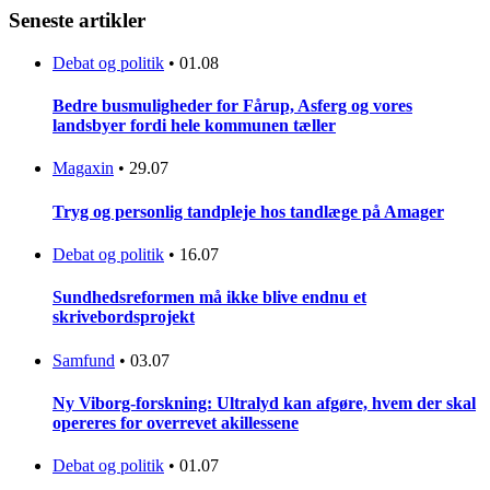
Seneste artikler
Debat og politik
•
01.08
Bedre busmuligheder for Fårup, Asferg og vores
landsbyer fordi hele kommunen tæller
Magaxin
•
29.07
Tryg og personlig tandpleje hos tandlæge på Amager
Debat og politik
•
16.07
Sundhedsreformen må ikke blive endnu et
skrivebordsprojekt
Samfund
•
03.07
Ny Viborg-forskning: Ultralyd kan afgøre, hvem der skal
opereres for overrevet akillessene
Debat og politik
•
01.07