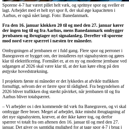
Sporene 4-7 har været pillet helt væk, og spritnye spor og sveller er
lagt. Arbejdet med et helt nyt spor 8, der skal øge kapaciteten i
Aarhus, er også nået langt. Foto: Banedanmark.
Fra den 16. januar klokken 20 til og med den 27. januar kører
der ingen tog til og fra Aarhus, mens Banedanmark ombygger
jernbanen og ibrugtager nyt signalanlæg. Derefter vil sporene
mod nord være spærret i næsten tre måneder.
Ombygningen af jernbanen er i fuld gang. Flere spor og perroner i
Banegraven er bygget om, der installeres nyt signalsystem og gøres
klar til elektrificering. Formålet er, at en ny og moderne jernbane ved
udgangen af 2026 skal være klar til, at der kan køre eltog på den
østjyske hovedstrækning.
I projektets første ni måneder er det lykkedes at afvikle trafikken
fornuftigt, selvom der er færre spor til rådighed. Fra begyndelsen af
2026 bliver trafikken dog stærkt påvirket, når jernbanen til og fra
Aarhus bliver totalspærret.
– Vi arbejder os i den kommende tid væk fra Banegraven, og vi skal
ombygge flere broer. Meget af arbejdet, ikke mindst ibrugtagning af
det nye signalsystem, kræver, at der ikke kører tog, og derfor
spærrer vi totalt fra om aftenen den 16. januar til og med den 27.
januar. Det giver os samtidig mulighed for at tage spor 4-7 i brug i